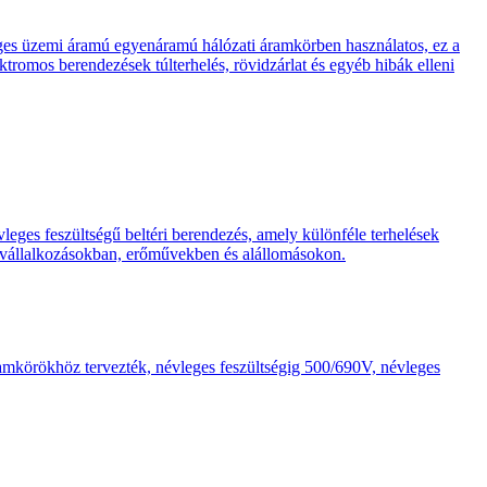
 üzemi áramú egyenáramú hálózati áramkörben használatos, ez a
ktromos berendezések túlterhelés, rövidzárlat és egyéb hibák elleni
ges feszültségű beltéri berendezés, amely különféle terhelések
, vállalkozásokban, erőművekben és alállomásokon.
amkörökhöz tervezték, névleges feszültségig 500/690V, névleges