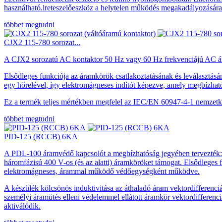
használható.
l
reteszelőeszköz a helytelen működés megakadályozására
többet megtudni
CJX2 115-780 sorozat...
A CJX2 sorozatú AC kontaktor 50 Hz vagy 60 Hz frekvenciájú AC ára
Elsődleges funkciója az áramkörök csatlakoztatásának és leválasztásá
egy hőrelével, így elektromágneses indítót képezve, amely megbízható 
Ez a termék teljes mértékben megfelel az IEC/EN 60947-4-1 nemzetközi 
többet megtudni
PID-125 (RCCB) 6KA
A PDL-100 áramvédő kapcsolót a megbízhatóság jegyében tervezték: 
háromfázisú 400 V-os (és az alatti) áramköröket támogat. Elsődleges 
elektromágneses, árammal működő védőegységként működve.
A készülék kölcsönös induktivitása az áthaladó áram vektordifferenciál
személyi áramütés elleni védelemmel ellátott áramkör vektordifferenc
aktiválódik.