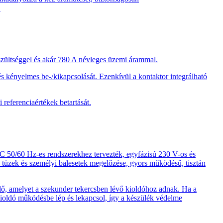
.
zültséggel és akár 780 A névleges üzemi árammal.
s kényelmes be-/kikapcsolását. Ezenkívül a kontaktor integrálható
referenciaértékek betartását.
 50/60 Hz-es rendszerekhez tervezték, egyfázisú 230 V-os és
s tüzek és személyi balesetek megelőzése, gyors működésű, tisztán
t elő, amelyet a szekunder tekercsben lévő kioldóhoz adnak. Ha a
kioldó működésbe lép és lekapcsol, így a készülék védelme