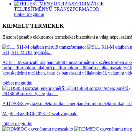
TELJESÍTMÉNYŰ TRANSZFORMÁTOR
többet megtudni
KIEMELT TERMÉKEK
Biztonságosabb elektromos termékeket biztosítani a világ népei számá
S11, S11-M Olajnyomás...
Az S11-M sorozatú olajban töltött transzformátorok széles körben alk
fúróplatformokon, olajfúró platformokon, különösen alkalmasak gyúl
kereskedelmi utcákban, ipari és bányászati ​​vállalatoknál, valamint vi
többet megtudni
DDS858 sorozat (energikus...
A DDS858 egyfázisú elektronikus energiamérő mikroelektronikai, számí
Megfelel az IEC62053-21 szabványnak.
többet megtudni