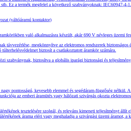
 stb. Ez a termék megfelel a következő szabványoknak: IEC60947-4-1
mkörökben való alkalmazásra készült, akár 690 V névleges üzemi fes
nak távvezérlése, megkönnyítve az elektromos rendszerek biztonságos é
túlterhelésvédelmet biztosít a csatlakoztatott áramkör számára.
szabványnak, biztosítva a globális iparági biztonsági és teljesítményi 
nagy pontosságú, kevesebb elemmel és segédáram-függőség nélkül. AC
funkciója az emberi áramütés vagy hálózati szivárgás okozta elektromo
értékének tesztelésére szolgál, és releváns kimeneti teljesítményt állí
iálértékének árama eléri vagy meghaladja a szivárgási üzemi áramot, a 