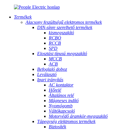
Termékek
Alacsony feszültségű elektromos termékek
DIN-sínre szerelhető termékek
kismegszakító
RCBO
RCCB
SPD
Elosztási típusú megszakító
MCCB
ACB
Befoglaló doboz
Leválasztó
Ipari irányítás
AC kontaktor
Hőrelé
Általános relé
Mágneses indító
Nyomógomb
Váltókapcsoló
Motorvédő áramkör-megszakító
Tápegység elektromos termékek
Biztosíték