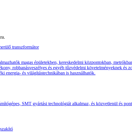
ra.
almazhatók magas épületekben, kereskedelmi központokban, metrókban, re
ékony, robbanásveszélyes és egyéb tűzvédelmi követelményeknek és zor
déki energia- és világítástechnikában is használhatók.
tógépes, SMT gyártási technológiát alkalmaz, és közvetlenül és pontosa