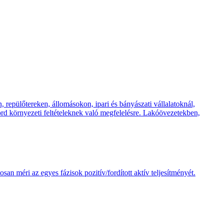
pülőtereken, állomásokon, ipari és bányászati ​​vállalatoknál,
d környezeti feltételeknek való megfelelésre. Lakóövezetekben,
n méri az egyes fázisok pozitív/fordított aktív teljesítményét.