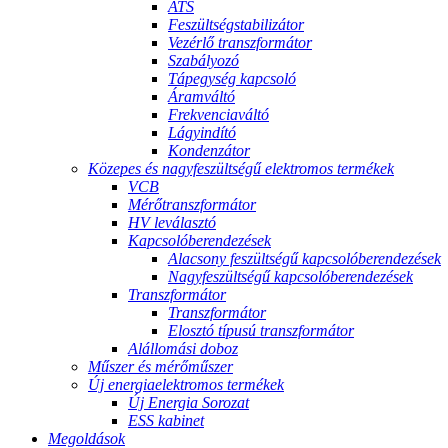
ATS
Feszültségstabilizátor
Vezérlő transzformátor
Szabályozó
Tápegység kapcsoló
Áramváltó
Frekvenciaváltó
Lágyindító
Kondenzátor
Közepes és nagyfeszültségű elektromos termékek
VCB
Mérőtranszformátor
HV leválasztó
Kapcsolóberendezések
Alacsony feszültségű kapcsolóberendezések
Nagyfeszültségű kapcsolóberendezések
Transzformátor
Transzformátor
Elosztó típusú transzformátor
Alállomási doboz
Műszer és mérőműszer
Új energiaelektromos termékek
Új Energia Sorozat
ESS kabinet
Megoldások