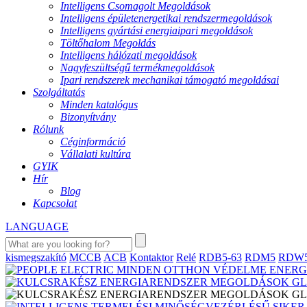
Intelligens Csomagolt Megoldások
Intelligens épületenergetikai rendszermegoldások
Intelligens gyártási energiaipari megoldások
Töltőhalom Megoldás
Intelligens hálózati megoldások
Nagyfeszültségű termékmegoldások
Ipari rendszerek mechanikai támogató megoldásai
Szolgáltatás
Minden katalógus
Bizonyítvány
Rólunk
Céginformáció
Vállalati kultúra
GYIK
Hír
Blog
Kapcsolat
LANGUAGE
kismegszakító
MCCB
ACB
Kontaktor
Relé
RDB5-63
RDM5
RDW