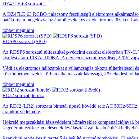
DZ47LE-63 sorozat ...
A DZ47LE-63 RCBO-t alacsony feszültségű elektromos alkalmazások vé
hatékonyan megelőzve az áramütéseket és az elektromos tüzeket. Lakóép
többet megtudni
RDSP6 sorozat (SPD)
Az RDSP6 sorozatú túlfeszültség-védelmi eszközt elsősorban TN-C,
kisülési áram 10KA~100KA. A névleges üzemi feszültség 220V vag
Védi az elektromos hálózatokat a villámcsapás okozta túlterheléstől 
köszönhetően széles körben alkalmazzák lakossági, közlekedési, villam
többet megtudni
RDJ2 sorozat (term...
Az RDJ2 (LR2) sorozatú bimetál típusú hővédő relé AC 50Hz/60Hz név
áramkör védelmére.
Hőkrelé megszakítási fázisvédelem hőmérséklet-kompenzációjával, beáll
segédérintkezők szigetelésének leválasztásával, kis beépítési hellyel 
Ezenkívül rendelkezik tesztelő és leállító nyomógombokkal. Ellenőri