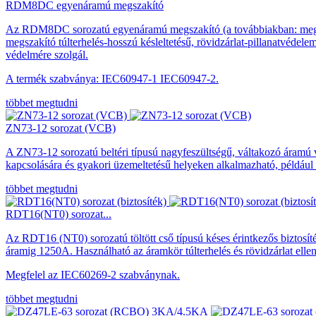
RDM8DC ​​egyenáramú megszakító
Az RDM8DC ​​sorozatú egyenáramú megszakító (a továbbiakban: me
megszakító túlterhelés-hosszú késleltetésű, rövidzárlat-pillanatvédele
védelmére szolgál.
A termék szabványa: IEC60947-1 IEC60947-2.
többet megtudni
ZN73-12 sorozat (VCB)
A ZN73-12 sorozatú beltéri típusú nagyfeszültségű, váltakozó áramú 
kapcsolására és gyakori üzemeltetésű helyeken alkalmazható, például
többet megtudni
RDT16(NT0) sorozat...
Az RDT16 (NT0) sorozatú töltött cső típusú késes érintkezős biztosí
áramig 1250A. Használható az áramkör túlterhelés és rövidzárlat elle
Megfelel az IEC60269-2 szabványnak.
többet megtudni