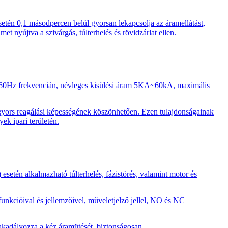
én 0,1 másodpercen belül gyorsan lekapcsolja az áramellátást,
 nyújtva a szivárgás, túlterhelés és rövidzárlat ellen.
 60Hz frekvencián, névleges kisülési áram 5KA~60kA, maximális
l gyors reagálási képességének köszönhetően. Ezen tulajdonságainak
ek ipari területén.
tén alkalmazható túlterhelés, fázistörés, valamint motor és
funkcióival és jellemzőivel, műveletjelző jellel, NO és NC
akadályozza a kéz áramütését, biztonságosan