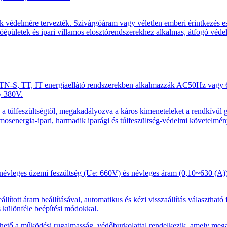
delmére tervezték. Szivárgóáram vagy véletlen emberi érintkezés eset
ületek és ipari villamos elosztórendszerekhez alkalmas, átfogó védelmet
 TN-S, TT, IT energiaellátó rendszerekben alkalmazzák AC50Hz vagy
y 380V.
és a túlfeszültségtől, megakadályozva a káros kimeneteleket a rendkívü
osenergia-ipari, harmadik iparági és túlfeszültség-védelmi követelmény
leges üzemi feszültség (Ue: 660V) és névleges áram (0,10~630 (A)) ese
ított áram beállításával, automatikus és kézi visszaállítás választható 
és különféle beépítési módokkal.
zhető a működési rugalmasság, védőburkolattal rendelkezik, amely meg