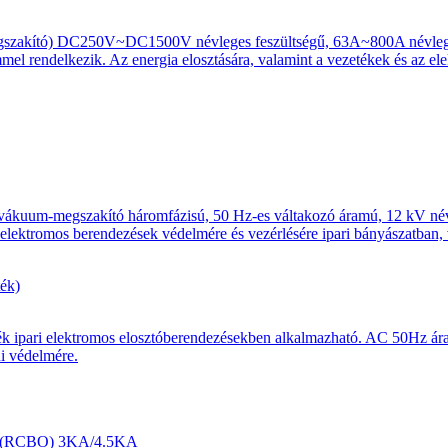
gszakító) DC250V~DC1500V névleges feszültségű, 63A~800A névleges
mmel rendelkezik. Az energia elosztására, valamint a vezetékek és az ele
vákuum-megszakító háromfázisú, 50 Hz-es váltakozó áramú, 12 kV névle
 elektromos berendezések védelmére és vezérlésére ipari bányászatban
ték ipari elektromos elosztóberendezésekben alkalmazható. AC 50Hz ár
ni védelmére.