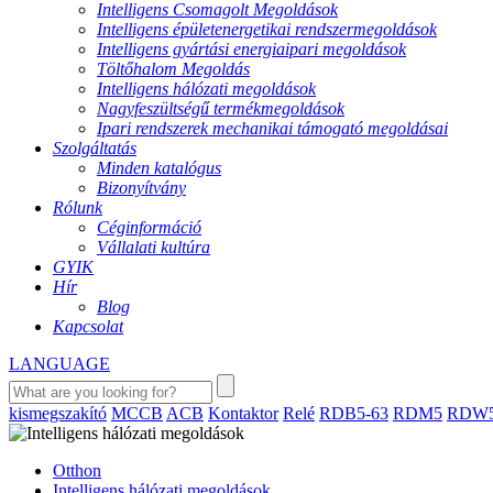
Intelligens Csomagolt Megoldások
Intelligens épületenergetikai rendszermegoldások
Intelligens gyártási energiaipari megoldások
Töltőhalom Megoldás
Intelligens hálózati megoldások
Nagyfeszültségű termékmegoldások
Ipari rendszerek mechanikai támogató megoldásai
Szolgáltatás
Minden katalógus
Bizonyítvány
Rólunk
Céginformáció
Vállalati kultúra
GYIK
Hír
Blog
Kapcsolat
LANGUAGE
kismegszakító
MCCB
ACB
Kontaktor
Relé
RDB5-63
RDM5
RDW
Otthon
Intelligens hálózati megoldások