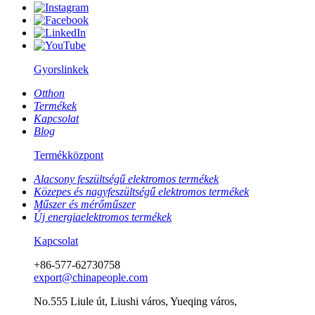
Gyorslinkek
Otthon
Termékek
Kapcsolat
Blog
Termékközpont
Alacsony feszültségű elektromos termékek
Közepes és nagyfeszültségű elektromos termékek
Műszer és mérőműszer
Új energiaelektromos termékek
Kapcsolat
+86-577-62730758
export@chinapeople.com
No.555 Liule út, Liushi város, Yueqing város,