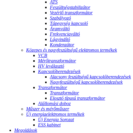
ATS
Feszültségstabilizátor
Vezérlő transzformátor
Szabályozó
Tápegység kapcsoló
Áramváltó
Frekvenciaváltó
Lágyindító
Kondenzátor
Közepes és nagyfeszültségű elektromos termékek
VCB
Mérőtranszformátor
HV leválasztó
Kapcsolóberendezések
Alacsony feszültségű kapcsolóberendezések
Nagyfeszültségű kapcsolóberendezések
Transzformátor
Transzformátor
Elosztó típusú transzformátor
Alállomási doboz
Műszer és mérőműszer
Új energiaelektromos termékek
Új Energia Sorozat
ESS kabinet
Megoldások