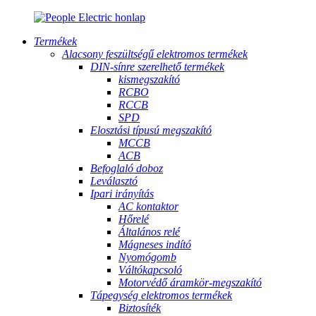
Termékek
Alacsony feszültségű elektromos termékek
DIN-sínre szerelhető termékek
kismegszakító
RCBO
RCCB
SPD
Elosztási típusú megszakító
MCCB
ACB
Befoglaló doboz
Leválasztó
Ipari irányítás
AC kontaktor
Hőrelé
Általános relé
Mágneses indító
Nyomógomb
Váltókapcsoló
Motorvédő áramkör-megszakító
Tápegység elektromos termékek
Biztosíték