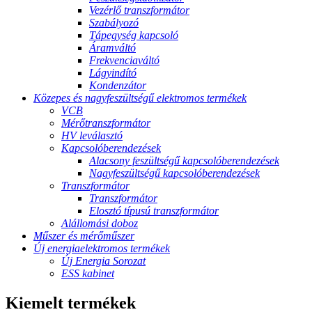
Vezérlő transzformátor
Szabályozó
Tápegység kapcsoló
Áramváltó
Frekvenciaváltó
Lágyindító
Kondenzátor
Közepes és nagyfeszültségű elektromos termékek
VCB
Mérőtranszformátor
HV leválasztó
Kapcsolóberendezések
Alacsony feszültségű kapcsolóberendezések
Nagyfeszültségű kapcsolóberendezések
Transzformátor
Transzformátor
Elosztó típusú transzformátor
Alállomási doboz
Műszer és mérőműszer
Új energiaelektromos termékek
Új Energia Sorozat
ESS kabinet
Kiemelt termékek