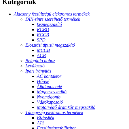
Kategóriák
Alacsony feszültségű elektromos termékek
DIN-sínre szerelhető termékek
kismegszakító
RCBO
RCCB
SPD
Elosztási típusú megszakító
MCCB
ACB
Befoglaló doboz
Leválasztó
Ipari irányítás
AC kontaktor
Hőrelé
Általános relé
Mágneses indító
Nyomógomb
Váltókapcsoló
Motorvédő áramkör-megszakító
Tápegység elektromos termékek
Biztosíték
ATS
Feszültségstabilizátor