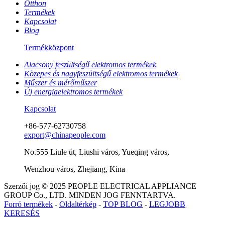
Otthon
Termékek
Kapcsolat
Blog
Termékközpont
Alacsony feszültségű elektromos termékek
Közepes és nagyfeszültségű elektromos termékek
Műszer és mérőműszer
Új energiaelektromos termékek
Kapcsolat
+86-577-62730758
export@chinapeople.com
No.555 Liule út, Liushi város, Yueqing város,
Wenzhou város, Zhejiang, Kína
Szerzői jog © 2025 PEOPLE ELECTRICAL APPLIANCE
GROUP Co., LTD. MINDEN JOG FENNTARTVA.
Forró termékek
-
Oldaltérkép
-
TOP BLOG
-
LEGJOBB
KERESÉS