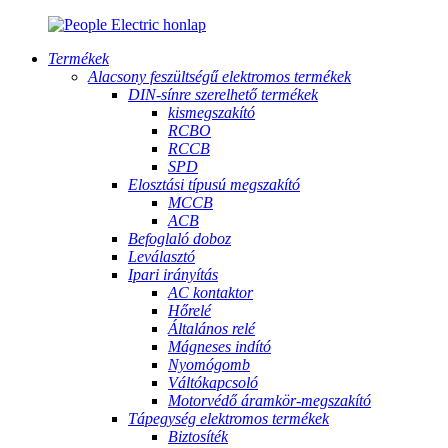
Termékek
Alacsony feszültségű elektromos termékek
DIN-sínre szerelhető termékek
kismegszakító
RCBO
RCCB
SPD
Elosztási típusú megszakító
MCCB
ACB
Befoglaló doboz
Leválasztó
Ipari irányítás
AC kontaktor
Hőrelé
Általános relé
Mágneses indító
Nyomógomb
Váltókapcsoló
Motorvédő áramkör-megszakító
Tápegység elektromos termékek
Biztosíték