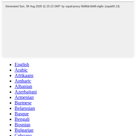
English
Arabic
Afrikaans
Amharic
Albanian
Azerbaijani
Armenian
Burmese
Belarusian
Basque
Bengali
Bosnian
Bulgarian
Cebuano