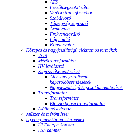
ATS
Feszültségstabilizátor
Vezérlő transzformátor
Szabályozó
Tápegység kapcsoló
Áramváltó
Frekvenciaváltó
Lágyindító
Kondenzátor
Közepes és nagyfeszültségű elektromos termékek
VCB
Mérőtranszformátor
HV leválasztó
Kapcsolóberendezések
Alacsony feszültségű
kapcsolóberendezések
Nagyfeszültségű kapcsolóberendezések
Transzformátor
Transzformátor
Elosztó típusú transzformátor
Alállomási doboz
Műszer és mérőműszer
Új energiaelektromos termékek
Új Energia Sorozat
ESS kabinet