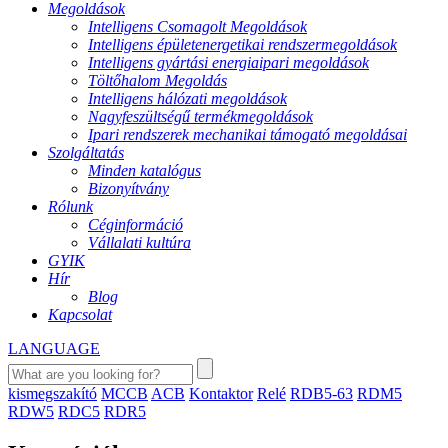
Megoldások
Intelligens Csomagolt Megoldások
Intelligens épületenergetikai rendszermegoldások
Intelligens gyártási energiaipari megoldások
Töltőhalom Megoldás
Intelligens hálózati megoldások
Nagyfeszültségű termékmegoldások
Ipari rendszerek mechanikai támogató megoldásai
Szolgáltatás
Minden katalógus
Bizonyítvány
Rólunk
Céginformáció
Vállalati kultúra
GYIK
Hír
Blog
Kapcsolat
LANGUAGE
kismegszakító
MCCB
ACB
Kontaktor
Relé
RDB5-63
RDM5
RDW5
RDC5
RDR5