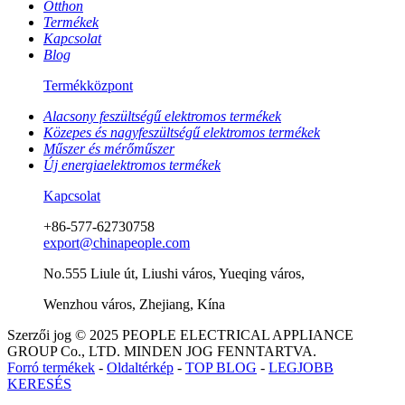
Otthon
Termékek
Kapcsolat
Blog
Termékközpont
Alacsony feszültségű elektromos termékek
Közepes és nagyfeszültségű elektromos termékek
Műszer és mérőműszer
Új energiaelektromos termékek
Kapcsolat
+86-577-62730758
export@chinapeople.com
No.555 Liule út, Liushi város, Yueqing város,
Wenzhou város, Zhejiang, Kína
Szerzői jog © 2025 PEOPLE ELECTRICAL APPLIANCE
GROUP Co., LTD. MINDEN JOG FENNTARTVA.
Forró termékek
-
Oldaltérkép
-
TOP BLOG
-
LEGJOBB
KERESÉS