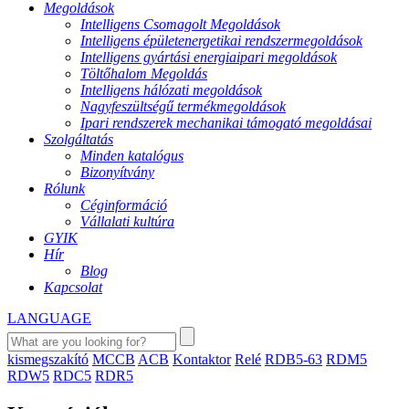
Megoldások
Intelligens Csomagolt Megoldások
Intelligens épületenergetikai rendszermegoldások
Intelligens gyártási energiaipari megoldások
Töltőhalom Megoldás
Intelligens hálózati megoldások
Nagyfeszültségű termékmegoldások
Ipari rendszerek mechanikai támogató megoldásai
Szolgáltatás
Minden katalógus
Bizonyítvány
Rólunk
Céginformáció
Vállalati kultúra
GYIK
Hír
Blog
Kapcsolat
LANGUAGE
kismegszakító
MCCB
ACB
Kontaktor
Relé
RDB5-63
RDM5
RDW5
RDC5
RDR5