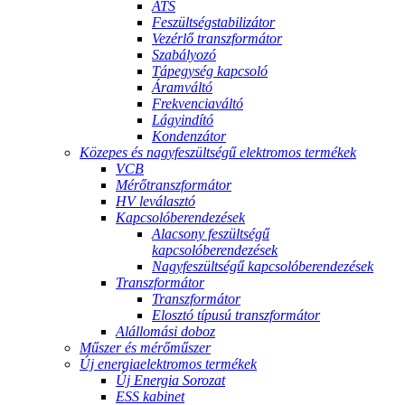
ATS
Feszültségstabilizátor
Vezérlő transzformátor
Szabályozó
Tápegység kapcsoló
Áramváltó
Frekvenciaváltó
Lágyindító
Kondenzátor
Közepes és nagyfeszültségű elektromos termékek
VCB
Mérőtranszformátor
HV leválasztó
Kapcsolóberendezések
Alacsony feszültségű
kapcsolóberendezések
Nagyfeszültségű kapcsolóberendezések
Transzformátor
Transzformátor
Elosztó típusú transzformátor
Alállomási doboz
Műszer és mérőműszer
Új energiaelektromos termékek
Új Energia Sorozat
ESS kabinet