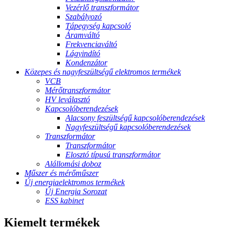
Vezérlő transzformátor
Szabályozó
Tápegység kapcsoló
Áramváltó
Frekvenciaváltó
Lágyindító
Kondenzátor
Közepes és nagyfeszültségű elektromos termékek
VCB
Mérőtranszformátor
HV leválasztó
Kapcsolóberendezések
Alacsony feszültségű kapcsolóberendezések
Nagyfeszültségű kapcsolóberendezések
Transzformátor
Transzformátor
Elosztó típusú transzformátor
Alállomási doboz
Műszer és mérőműszer
Új energiaelektromos termékek
Új Energia Sorozat
ESS kabinet
Kiemelt termékek