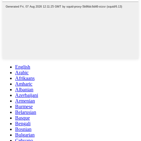
English
Arabic
Afrikaans
Amharic
Albanian
Azerbaijani
Armenian
Burmese
Belarusian
Basque
Bengali
Bosnian
Bulgarian
Cebuano