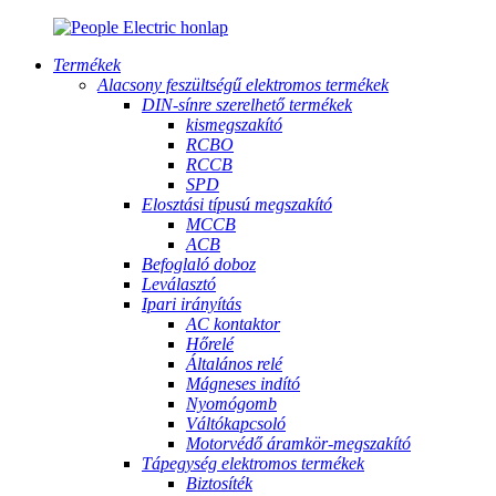
Termékek
Alacsony feszültségű elektromos termékek
DIN-sínre szerelhető termékek
kismegszakító
RCBO
RCCB
SPD
Elosztási típusú megszakító
MCCB
ACB
Befoglaló doboz
Leválasztó
Ipari irányítás
AC kontaktor
Hőrelé
Általános relé
Mágneses indító
Nyomógomb
Váltókapcsoló
Motorvédő áramkör-megszakító
Tápegység elektromos termékek
Biztosíték