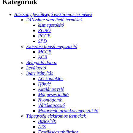
Kategóriák
Alacsony feszültségű elektromos termékek
DIN-sínre szerelhető termékek
kismegszakító
RCBO
RCCB
SPD
Elosztási típusú megszakító
MCCB
ACB
Befoglaló doboz
Leválasztó
Ipari irányítás
AC kontaktor
Hőrelé
Általános relé
Mágneses indító
Nyomógomb
Váltókapcsoló
Motorvédő áramkör-megszakító
Tápegység elektromos termékek
Biztosíték
ATS
Feszültségstabilizátor